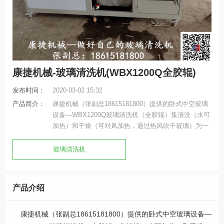
康捷机械-玻璃清洗机(WBX1200Q全胶辊)
发布时间：
2020-03-02 15:32
产品简介：
康捷机械（张副总18615181800）提供的卧式中空玻璃
设备—WBX1200Q玻璃清洗机（全胶辊）集清洗（水可
加热）和干燥（可对风加热，通过热风吹干玻璃）为一
体，中间更是增加吸水环节，极大促进整台机子的干燥
效果，延长了整机使用寿命。
玻璃清洗机
产品介绍
康捷机械（张副总18615181800）提供的卧式中空玻璃设备—