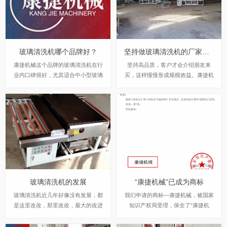
玻璃清洗机哪个品牌好？
坚持做玻璃清洗机的厂家到底是什么样子的
康捷机械这个品牌的玻璃清洗机在行
坚持高品质，客户才会介绍朋友来
业内口碑很好，尤其适合中小型玻璃
买，这样慢慢形成规模效益。康捷机
加工厂。设备稳定、售后响应快，性
械，十余年始终坚持高品质的玻璃清
价比高。
洗机，尽量做到不需要售后，做好每
一款玻璃清洗机！
玻璃清洗机的发展
“康捷机械”已成为商标
玻璃清洗机近几年好像没有发展，都
我们申请的商标—康捷机械，被国家
是这里改改，那里改改，最大的改进
知识产权局受理，保全了“康捷机
就是从原来老式喷塑的玻璃清洗机，
械”能够稳定健康运行。
过渡到新款的不锈钢玻璃清洗机。