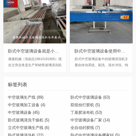
卧式中空玻璃设备就是小型中空玻璃生产线
卧式中空玻璃设备使用中有哪些注意事项
康捷机械（张副总18615181800）现
卧式中空玻璃设备中的玻璃清洗机主
在主营业务是生产和销售玻璃清洗机
要由传动系统、刷洗、清水冲洗、纯
和丁基胶涂布机等卧式中空玻璃设
水冲洗、冷、热风干、电控系统等组
备，产品质量可靠，代理体系完善，
成，根据用户需要，玻璃清洗机还可
售后服务到位，在中空玻璃设备市场
以还配有手动(气动)玻璃翻转小车和
标签列表
拥有良好的信誉和口碑。
检验光源等系统，在使用中主要检查
海绵辊是否浸泡完全，毛刷是否干净
中空玻璃生产线
(89)
卧式中空玻璃设备
(63)
并且能保证足够...
中空玻璃加工设备
(4)
双组份打胶机
(5)
中空玻璃设备
(45)
丁基胶涂布机
(53)
卧式玻璃清洗干燥机
(5)
中空玻璃设备厂家
(14)
立式中空玻璃生产线
(6)
全自动封胶线
(7)
卧式玻璃清洗机
(22)
卧式中空玻璃设备哪家好
(5)