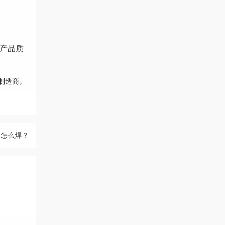
，产品质
业制造商。
架怎么焊？