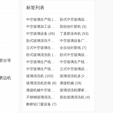
标签列表
中空玻璃生产线
(89)
卧式中空玻璃设备
(63)
中空玻璃加工设备
(4)
双组份打胶机
(5)
中空玻璃设备
(45)
丁基胶涂布机
(53)
卧式玻璃清洗干燥机
(5)
中空玻璃设备厂家
(14)
立式中空玻璃生产线
(6)
全自动封胶线
(7)
卧式玻璃清洗机
(22)
卧式中空玻璃设备哪家好
(5)
胶台等
中空玻璃生产线哪家好
(11)
中空玻璃生产线质量
(4)
中空玻璃生产线厂家
(8)
立式中空玻璃设备
(3)
玻璃清洗机
(102)
玻璃清洗机多少钱
(6)
磨边机
玻璃清洗机价格
(8)
康捷机械
(18)
康捷机械中空玻璃设备
(5)
玻璃清洗机哪家好
(6)
不锈钢玻璃清洗机
(7)
新款玻璃清洗机
(4)
断桥铝门窗设备
(7)