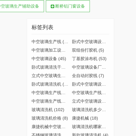
中空玻璃生产辅助设备
断桥铝门窗设备
标签列表
中空玻璃生产线
(89)
卧式中空玻璃设备
(63)
中空玻璃加工设备
(4)
双组份打胶机
(5)
中空玻璃设备
(45)
丁基胶涂布机
(53)
卧式玻璃清洗干燥机
(5)
中空玻璃设备厂家
(14)
立式中空玻璃生产线
(6)
全自动封胶线
(7)
卧式玻璃清洗机
(22)
卧式中空玻璃设备哪家好
(5)
中空玻璃生产线哪家好
(11)
中空玻璃生产线质量
(4)
中空玻璃生产线厂家
(8)
立式中空玻璃设备
(3)
玻璃清洗机
(102)
玻璃清洗机多少钱
(6)
玻璃清洗机价格
(8)
康捷机械
(18)
康捷机械中空玻璃设备
(5)
玻璃清洗机哪家好
(6)
不锈钢玻璃清洗机
(7)
新款玻璃清洗机
(4)