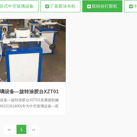
卧式中空玻璃设备
丁基胶涂布机
双组份打胶机
璃设备—旋转涂胶台XZT01
设备—旋转涂胶台XZT01是康捷机械
8615181800)专为中空玻璃设备—双
机量身定做的配套设备，是涂双组份
结构胶用的工作台。在使用上，两者
合使用，打胶效率明显提高。
‹‹
1
››