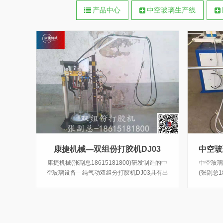
产品中心
中空玻璃生产线
康捷机械—双组份打胶机DJ03
中空玻
康捷机械(张副总18615181800)研发制造的中
中空玻璃
空玻璃设备—纯气动双组分打胶机DJ03具有出
(张副总1
胶均匀、混合稳定、挤胶压力大、可靠性强等
组分打胶
优势，与中空玻璃设备—旋转涂胶台XZT01搭
密封胶或
配使用，事半功倍。
配