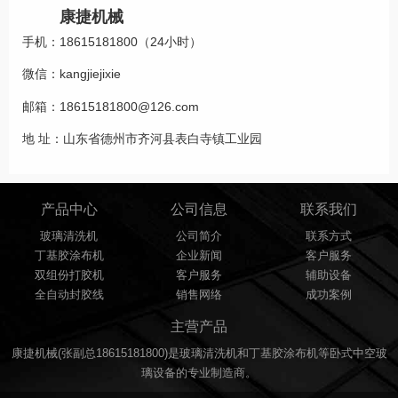
康捷机械
手机：18615181800（24小时）
微信：kangjiejixie
邮箱：18615181800@126.com
地 址：山东省德州市齐河县表白寺镇工业园
产品中心
公司信息
联系我们
玻璃清洗机
公司简介
联系方式
丁基胶涂布机
企业新闻
客户服务
双组份打胶机
客户服务
辅助设备
全自动封胶线
销售网络
成功案例
主营产品
康捷机械(张副总18615181800)是玻璃清洗机和丁基胶涂布机等卧式中空玻
璃设备的专业制造商。