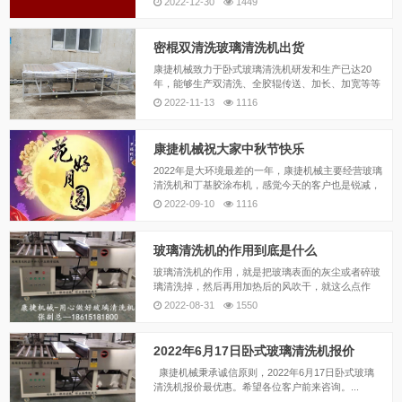
2022-12-30
1449
了！康捷机械祝愿大家在新的一年里“健康生活每一
天，踏踏实实赚钱”！
密棍双清洗玻璃清洗机出货
康捷机械致力于卧式玻璃清洗机研发和生产已达20
年，能够生产双清洗、全胶辊传送、加长、加宽等等
各种规格的玻璃清洗机，有清洗玻璃最大宽度是1.
2022-11-13
1116
2、1.6和1.8米、2米等规格，希望能满足不同客户的
不同需求。
康捷机械祝大家中秋节快乐
2022年是大环境最差的一年，康捷机械主要经营玻璃
清洗机和丁基胶涂布机，感觉今天的客户也是锐减，
远远达不到之前的销售饱和，在现在这样的大环境
2022-09-10
1116
下，康捷机械依然坚持为新老客户提供高配的玻璃清
洗机和丁基胶涂布机！
玻璃清洗机的作用到底是什么
玻璃清洗机的作用，就是把玻璃表面的灰尘或者碎玻
璃清洗掉，然后再用加热后的风吹干，就这么点作
用。那么，为什么这么简单的作用，还需要玻璃清洗
2022-08-31
1550
机的技术来实现呢？
2022年6月17日卧式玻璃清洗机报价
康捷机械秉承诚信原则，2022年6月17日卧式玻璃
清洗机报价最优惠。希望各位客户前来咨询。...