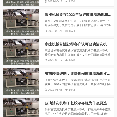
2022-06-17
1260
康捷机械要在2022年做好玻璃清洗机和丁基胶涂布机
赢得了众多新老客户的信任，即便遭遇在济南近一个
月发不出货，凭借之前积累下的诚信态度和良好玻璃
清洗机和丁基胶涂布机的做工，还是有很多客户原意
2022-05-21
1574
等待康捷机械发货，终于迎来发货的大爆发！
康捷机械希望获得客户认可玻璃清洗机和丁基胶涂布机
康捷机械现在聚焦发展玻璃清洗机和丁基胶涂布机，
希望能够为您提供良好的服务，生产的玻璃清洗机质
优价廉，希望获得您的认可！只要您有需求，我们在
2022-05-12
1628
我们的领域，将全力保证您的需求，我们可以完成一
次清洗、或者两次清洗，还能定做增加风机和风刀等
各种玻璃清...
济南疫情缓解，康捷机械玻璃清洗机逐渐恢复生产
济南疫情逐步放开，康捷机械玻璃清洗机的生产逐步
恢复，希望全国需要玻璃清洗机和丁基胶涂布机的客
户，能够相信康捷机械，支持我们！
2022-05-08
1542
玻璃清洗机和丁基胶涂布机为什么要选择康捷机械
购买玻璃清洗机和丁基胶涂布机，都是用来做中空玻
璃的，也有客户只购买玻璃清洗机，用来做移门玻