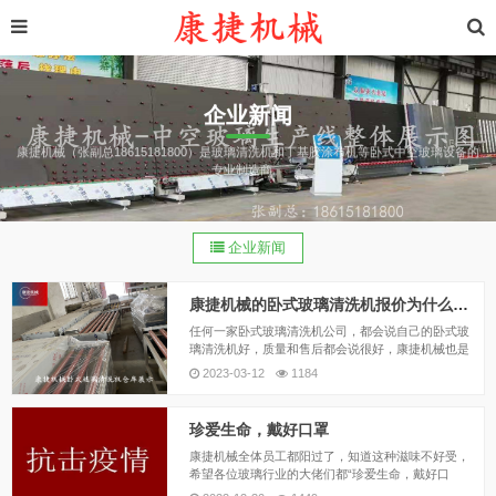
企业新闻
康捷机械（张副总18615181800）是玻璃清洗机和丁基胶涂布机等卧式中空玻璃设备的
专业制造商。
企业新闻
康捷机械的卧式玻璃清洗机报价为什么都会低很多
任何一家卧式玻璃清洗机公司，都会说自己的卧式玻
璃清洗机好，质量和售后都会说很好，康捷机械也是
这样，而且康捷机械一直坚持做性价比最高的卧式玻
2023-03-12
1184
璃清洗机，那么，康捷机械的卧式玻璃清洗机的报
价，为什么比别家公司要低很多呢？中间有什么猫腻
吗？
珍爱生命，戴好口罩
康捷机械全体员工都阳过了，知道这种滋味不好受，
希望各位玻璃行业的大佬们都“珍爱生命，戴好口
罩”，生命只有一次，只能做好自我防护来抵御疫情