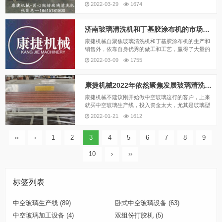
璃，那么，众多做玻璃清洗机和丁基胶涂布机的厂
2022-03-29
1674
家，为什么要选择康捷机械呢？
济南玻璃清洗机和丁基胶涂布机的市场遇冷
康捷机械自聚焦玻璃清洗机和丁基胶涂布机的生产和
销售外，依靠自身优秀的做工和工艺，赢得了大量的
代理商和消费群体，康捷机械拥有足够的实力来应对
2022-03-09
1755
接下来的行业寒流，携手众多代理商和信任我们的客
户，希望康捷机械能够走的更远！
康捷机械2022年依然聚焦发展玻璃清洗机和丁基胶涂布机
康捷机械不建议刚开始做中空玻璃这行的客户，上来
就买中空玻璃生产线，投入资金太大，尤其是玻璃型
材，需要保留一定的现金流，用来抵抗风险的能力。
2022-01-21
1612
康捷机械建议选择玻璃清洗机和丁基胶涂布机这样的
小中空玻璃加工设备来过渡，如果生意扩大，再上中
空玻璃生产...
‹‹
‹
1
2
3
4
5
6
7
8
9
10
›
››
标签列表
中空玻璃生产线
(89)
卧式中空玻璃设备
(63)
中空玻璃加工设备
(4)
双组份打胶机
(5)