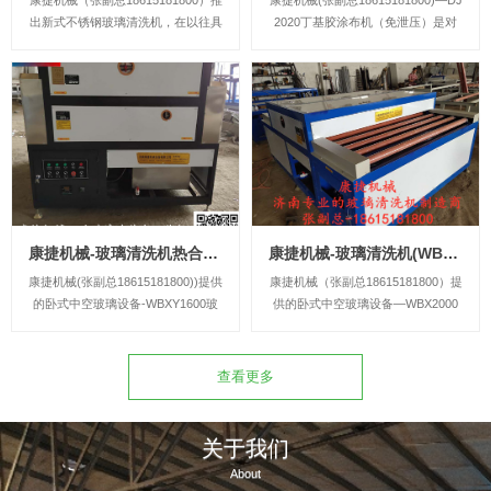
康捷机械（张副总18615181800）推
康捷机械(张副总18615181800)—DJ
出新式不锈钢玻璃清洗机，在以往具
2020丁基胶涂布机（免泄压）是对
有玻璃清洗区和海绵辊吸水区、风干
铝间隔条两侧涂胶的专用设备，具有
区等基础上，对风干区做了改进，将
涂胶均匀、出胶量大、生产效率高、
风干区封闭在一个空间内，而且在风
操作维护方便和自动化程度高等优
刀前加入了电热，而且对封闭空间内
点，最重要的是实现了自动调整胶嘴
已经加热的风循环利用，无论是北方
距离，而且是采用变频器控制，触屏
较冷气...
控...
康捷机械-玻璃清洗机热合一体机(WBXY1600型）
康捷机械-玻璃清洗机(WBX2000Q花辊)
康捷机械(张副总18615181800))提供
康捷机械（张副总18615181800）提
的卧式中空玻璃设备-WBXY1600玻
供的卧式中空玻璃设备—WBX2000
璃清洗机热合一体机是制作复合胶条
Q玻璃清洗机（全胶辊）集清洗（水
式的中空玻璃必备的较经济实用的一
可加热）和干燥（可对风加热，通过
次性清洗烘干热压成型中空玻璃设备
热风吹干玻璃）为一体，中间更是增
查看更多
加吸水环节，极大促进整台机子的干
燥效果，延长了整机使用寿命。
关于我们
About