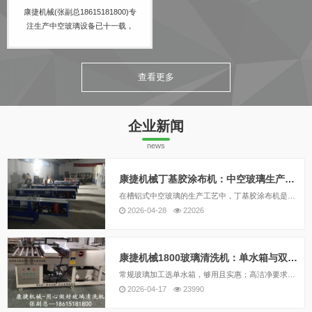
康捷机械(张副总18615181800)专
注生产中空玻璃设备已十一载，
研发并生产丁基胶涂布机、双组
份打胶机等多种中空玻璃打胶
机，期待与您的合作！
查看更多
企业新闻
news
康捷机械丁基胶涂布机：中空玻璃生产的稳定之选
在槽铝式中空玻璃的生产工艺中，丁基胶涂布机是不可或缺的核心设备。它承担着将热熔丁基胶均匀涂覆在铝间隔条两侧的关键任务，涂胶质量直接影响中空玻璃的密封性能和使用寿命。康捷机械深耕中空玻璃设备制造领域十余年，其主打产品DJ02/DJ2020型丁...
2026-04-28
22026
康捷机械1800玻璃清洗机：单水箱与双水箱配置怎么选？
常规玻璃加工选单水箱，够用且实惠；高洁净要求或加工镀膜玻璃，请选双水箱。康捷机械支持按需定制，无论是单水箱还是双水箱，整机均采用不锈钢机身，经久耐用。如果您拿不准配置，欢迎联系厂家，提供您的玻璃类型和日产量，我们将为您推荐最优方案。
2026-04-17
23990