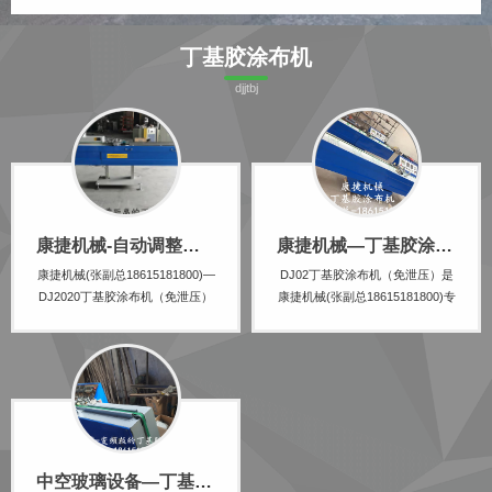
丁基胶涂布机
djjtbj
康捷机械-自动调整胶嘴距离的丁基胶涂布机DJ2020
康捷机械—丁基胶涂布机DJ02（免泄压）
康捷机械(张副总18615181800)—
DJ02丁基胶涂布机（免泄压）是
DJ2020丁基胶涂布机（免泄压）
康捷机械(张副总18615181800)专
是对铝间隔条两侧涂胶的专用设
门针对铝间隔条两侧涂胶研发的
备，具有涂胶均匀、出胶量大、
设备，具有涂胶均匀，出胶量
生产效率高、操作维护方便和自
大，生产效率高，操作维护方
动化程度高等优点，最重要的是
便，自动化程度高等优点。
实现了自动调整胶嘴距离，而且
是采用变频器控制，触屏控...
中空玻璃设备—丁基胶涂布机DJ04（免泄压，变频款）