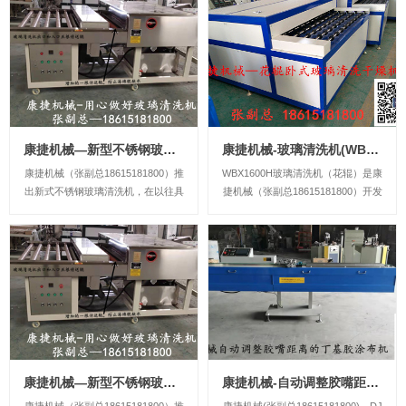
low-e的玻璃，更换成软毛刷即可，
也可以根据客户要求，采用220V电
压或者380V电压工作，提前告诉我
们...
康捷机械—新型不锈钢玻璃清洗机-WX1800
康捷机械-玻璃清洗机(WBX1600H花辊)
康捷机械（张副总18615181800）推
WBX1600H玻璃清洗机（花辊）是康
出新式不锈钢玻璃清洗机，在以往具
捷机械（张副总18615181800）开发
有玻璃清洗区和海绵辊吸水区、风干
的集清洗（水可加热）和干燥（可对
区等基础上，对风干区做了改进，将
风加热，通过热风吹干玻璃）为一体
风干区封闭在一个空间内，而且在风
的设备，是卧式中空玻璃设备，中间
刀前加入了电热，而且对封闭空间内
更是增加吸水环节，极大促进整台机
已经加热的风循环利用，无论是北方
子的干燥效果，延长了整机使用寿
较冷气...
命...
康捷机械—新型不锈钢玻璃清洗机-WX1600
康捷机械-自动调整胶嘴距离的丁基胶涂布机DJ2020