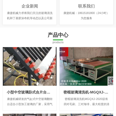
企业新闻
联系我们
康捷机械力求将我们关注的玻璃清洗
康捷机械：18615181800（24小时）
机和丁基胶涂布机等动态以及公司新
为您服务
闻展现给客户。
产品中心
products
小型中空玻璃卧式合片台翻转台
密棍玻璃清洗机-MGQXJ-2020
康捷机械研发的气缸式中空玻璃翻转
密棍玻璃清洗机MGQXJ-2020设有
台适合小型加工玻璃的厂家，采用气
四对毛刷、三对海绵，最大程度的清
缸实现翻转，省时省工等优势，价格
洗和干燥您要清洗的玻璃，还可以根
也优惠，希望喜欢的朋友前来咨询。
据您的要求，定做成可以清洗镀膜、