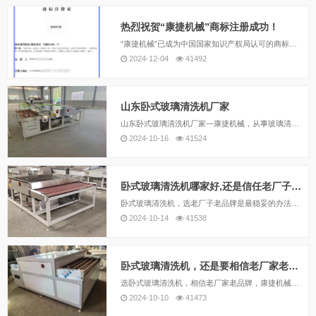
热烈祝贺“康捷机械”商标注册成功！
“康捷机械”已成为中国国家知识产权局认可的商标，相信康捷机械的实力，也请相信康捷机械不断努力，力求为大家带来性价比更优秀的玻璃清洗剂和丁基胶涂布机！
2024-12-04
41492
山东卧式玻璃清洗机厂家
山东卧式玻璃清洗机厂家—康捷机械，从事玻璃清洗机的研发和生产已有十三年，一直致力于为您提供性能优秀的卧式玻璃清洗机。
2024-10-16
41524
卧式玻璃清洗机哪家好,还是信任老厂子老品牌
卧式玻璃清洗机，选老厂子老品牌是最稳妥的办法，技术比较稳定，也有众多客户反馈，在下次装配时，可以随时改正之前发现的问题，达到逐步完善技术。这一点，只有老品牌老厂子能做到。
2024-10-14
41538
卧式玻璃清洗机，还是要相信老厂家老品牌
选卧式玻璃清洗机，相信老厂家老品牌，康捷机械自2012年开始，在卧式玻璃清洗机上不断改进，力求让您使用更便捷更节约。
2024-10-10
41473