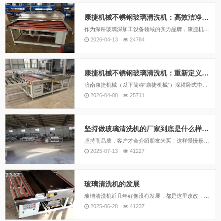
康捷机械不锈钢玻璃清洗机：高效洁净，赋能玻璃深加工升级
作为深耕玻璃深加工设备领域的实力品牌，康捷机械凭借多年技术积淀，推出的不锈钢玻璃清洗机，以材质硬核、性能卓越、适配广泛的优势，成为各行业玻璃加工的优选装备，助力企业实现品质与效率双提升，彰显品牌实力与匠心。
2026-04-13
24784
康捷机械不锈钢玻璃清洗机：重新定义卧式玻璃清洗的高效与耐用
济南康捷机械（以下简称“康捷机械”）深耕卧式中空玻璃设备制造领域十余年，深知用户痛点。其主打产品——新型全不锈钢卧式玻璃清洗机，以“全不锈钢机身”和“高效循环热风系统”为核心优势，致力于为用户提供性价比最高的清洗解决方案。
2026-04-08
25711
坚持做玻璃清洗机的厂家到底是什么样子的
坚持高品质，客户才会介绍朋友来买，这样慢慢形成规模效益。康捷机械，十余年始终坚持高品质的玻璃清洗机，尽量做到不需要售后，做好每一款玻璃清洗机！
2025-07-13
41227
玻璃清洗机的发展
玻璃清洗机近几年好像没有发展，都是这里改改，那里改改，最大的改进就是从原来老式喷塑的玻璃清洗机，过渡到新款的不锈钢玻璃清洗机。
2025-06-28
41237